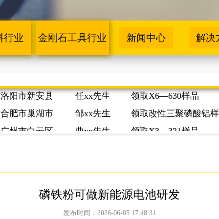
省承德市双桥区
杨xx先生
领取云母氧化铁灰样品
料行业
金刚石工具行业
新闻中心
解决
省绵阳市涪城区
张xx先生
领取超磷锌白样品
省桂林市阳朔县
王xx先生
领取X5—506样品
省洛阳市新安县
任xx先生
领取X6—630样品
省合肥市巢湖市
邹xx先生
领取改性三聚磷酸铝样
品
省广州市白云区
曲xx先生
领取X3—321样品
省晋城市高平市
郭xx先生
领取磷酸锌样品
省承德市双桥区
杨xx先生
领取云母氧化铁灰样品
省绵阳市涪城区
张xx先生
领取超磷锌白样品
磷铁粉可做新能源电池研发
省桂林市阳朔县
王xx先生
领取X5—506样品
发布时间：2026-06-05 17:48:31