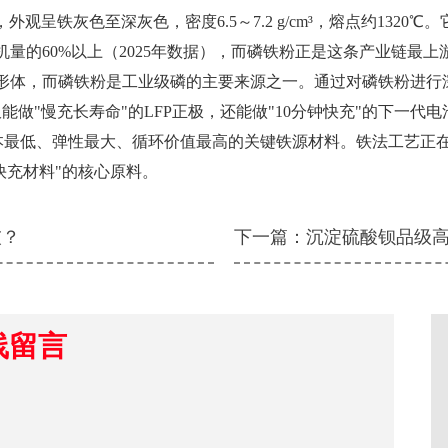
外观呈铁灰色至深灰色，密度6.5～7.2 g/cm³，熔点约132
装机量的60%以上（2025年数据），而磷铁粉正是这条产业链最上
形体，而磷铁粉是工业级磷的主要来源之一。通过对磷铁粉进行
做"慢充长寿命"的LFP正极，还能做"10分钟快充"的下一代电
最低、弹性最大、循环价值最高的关键铁源材料。铁法工艺正在
快充材料"的核心原料。
灰？
下一篇：
沉淀硫酸钡品级
线留言