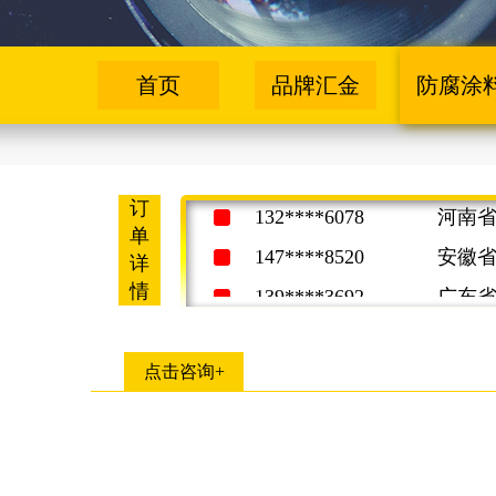
158****1258
河北
首页
品牌汇金
防腐涂
187****7231
四川
156****7286
广西
132****6078
河南
订
单
147****8520
安徽
详
139****3692
广东
情
159****7412
山西
158****1258
河北
点击咨询+
187****7231
四川
156****7286
广西