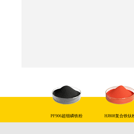
PF906超细磷铁粉
HJ808复合铁钛