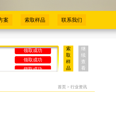
领取成功
方案
索取样品
联系我们
领取成功
领取成功
领取成功
索
继
取
续
领取成功
样
查
领取成功
品
看
领取成功
领取成功
首页
>
行业资讯
领取成功
领取成功