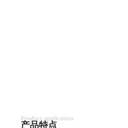
Product application
产品特点