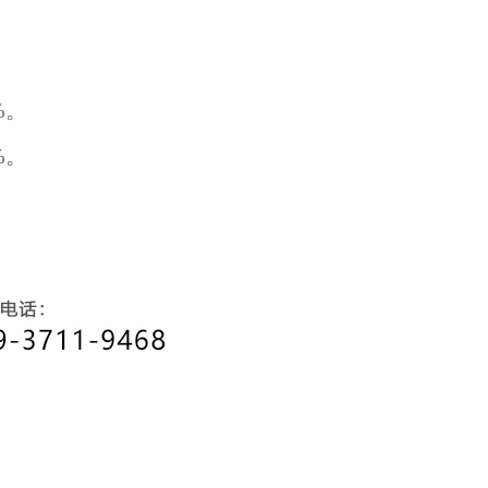
%。
%。