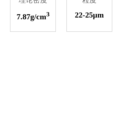
理论密度
粒度
3
22-25μm
7.87g/cm