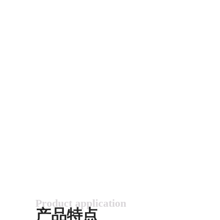
Product application
产品特点