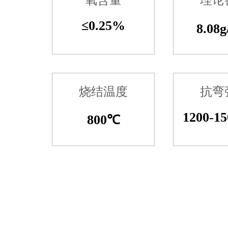
氧含量
理论
≤0.25%
8.08g
烧结温度
抗弯
1200-1
800℃