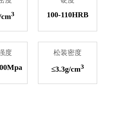
密度
硬度
3
100-110HRB
/cm
强度
松装密度
500Mpa
3
≤3.3g/cm