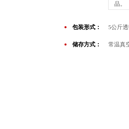
品。
包装形式：
5公斤
储存方式：
常温真