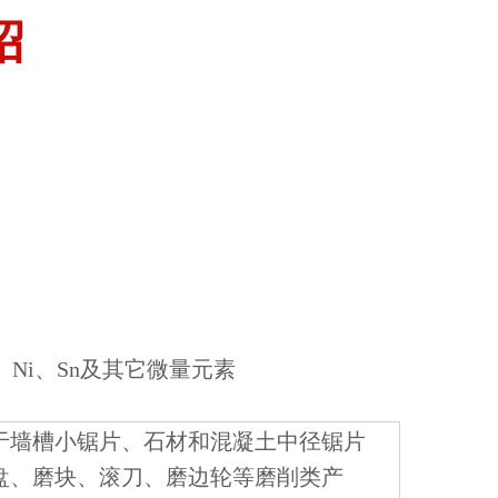
绍
u、Ni、Sn及其它微量元素
于墙槽小锯片、石材和混凝土中径锯片
盘、磨块、滚刀、磨边轮等磨削类产