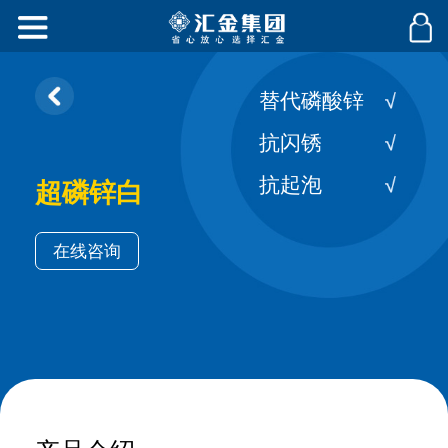
替代磷酸锌
抗闪锈
抗起泡
超磷锌白
在线咨询