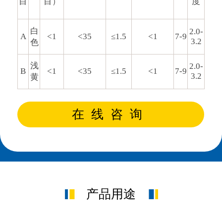
目
目）
度
白
2.0-
A
<1
<35
≤1.5
<1
7-9
3.2
色
浅
2.0-
B
<1
<35
≤1.5
<1
7-9
3.2
黄
在线咨询
产品用途