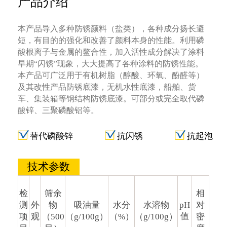
产品介绍
本产品导入多种防锈颜料（盐类），各种成分扬长避
短，有目的的强化和改善了颜料本身的性能。利用磷
酸根离子与金属的鳌合性，加入活性成分解决了涂料
早期“闪锈”现象，大大提高了各种涂料的防锈性能。
本产品可广泛用于有机树脂（醇酸、环氧、酚醛等）
及其改性产品防锈底漆，无机水性底漆，船舶、货
车、集装箱等钢结构防锈底漆。可部分或完全取代磷
酸锌、三聚磷酸铝等。
替代磷酸锌
抗闪锈
抗起泡
技术参数
检
筛余
相
测
外
物
吸油量
水分
水溶物
pH
对
值
项
观
（500
（g/100g）
（%）
（g/100g）
密