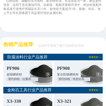
以铁钛粉、磷酸锌等为填料，集带锈带油、带湿涂装为一体，耐盐雾性
优异，适用于恶劣腐蚀环境。在桥梁、船舶等重载环境中，铁钛粉复配环
氧底漆可使维护周期延长至15年，较传统方案提升5年。船舶、码头、海
上平台等长期暴露于高盐雾环境的金属结构。
热销产品推荐
点击即可直接了解产品的样品信息
防腐涂料行业产品推荐
查看更多>>
PF906
PF908
超细磷铁粉
复合防锈磷铁粉
替代锌粉、比重高
替代锌粉、性价比高
金刚石工具行业产品推荐
查看更多>>
X3-330
X3-321