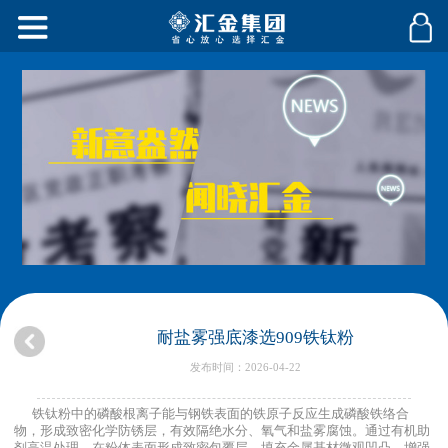
耐盐雾强底漆选909铁钛粉
发布时间：2026-04-22
铁钛粉中的磷酸根离子能与钢铁表面的铁原子反应生成磷酸铁络合
物，形成致密化学防锈层，有效隔绝水分、氧气和盐雾腐蚀。通过有机助