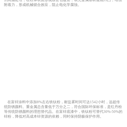
剂高温处理，在粉体表面形成致密包覆层，填充金属基材微观凹凸，增强
附着力，形成机械锁合效应，阻止电化学腐蚀。
在富锌涂料中添加8%左右铁钛粉，耐盐雾时间可达1542小时，远超传
统防锈颜料。重金属总含量低于万分之二，符合国际环保标准，是红丹粉
等传统防锈颜料的理想替代品。在富锌底漆中，铁钛粉可替代30%-50%的
锌粉，降低对高成本锌资源的依赖，同时保持阴极保护作用。