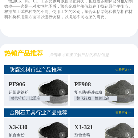
增加Co、Ni、Cr、Ti的比例可以提高把持力，但过硬的胎体会降低切削
效率——这是一对永恒的矛盾，预合金粉的价值就在于找到最佳平衡点。
根据加工试样种类的不同、使用工艺的区别，预合金粘结剂和骨架相在材
料种类和用量方面可以进行调整，以满足不同地层的需要。
热销产品推荐
点击即可直接了解产品的样品信息
防腐涂料行业产品推荐
查看更多>>
PF906
PF908
超细磷铁粉
复合防锈磷铁粉
替代锌粉、比重高
替代锌粉、性价比高
金刚石工具行业产品推荐
查看更多>>
X3-330
X3-321
预合金粉
预合金粉