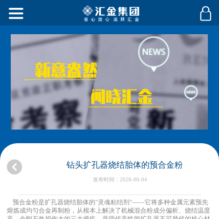
钻头扩孔器烧结胎体的预合金粉
发布时间：2026-06-04
预合金粉是扩孔器烧结胎体的"灵魂粘结剂"——它将多种金属元素预先
熔炼成均匀合金再制粉，从根本上解决了机械混合粉成分偏析、烧结温度